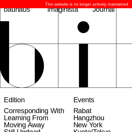
This website is no longer actively maintained.
bauhaus
imaginista
Journal
Edition
Events
Corresponding With
Rabat
Learning From
Hangzhou
Moving Away
New York
Still Undead
Kyoto/Tokyo