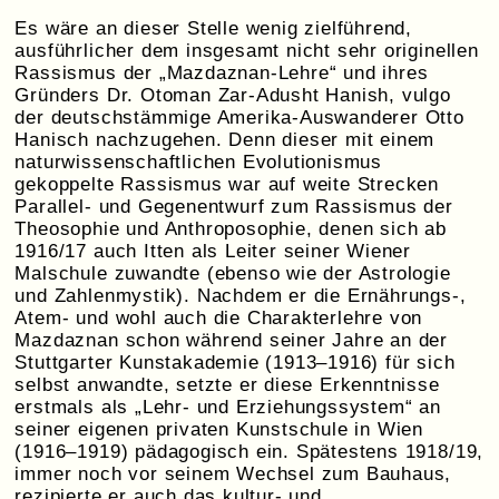
Es wäre an dieser Stelle wenig zielführend,
ausführlicher dem insgesamt nicht sehr originellen
Rassismus der „Mazdaznan-Lehre“ und ihres
Gründers Dr. Otoman Zar-Adusht Hanish, vulgo
der deutschstämmige Amerika-Auswanderer Otto
Hanisch nachzugehen. Denn dieser mit einem
naturwissenschaftlichen Evolutionismus
gekoppelte Rassismus war auf weite Strecken
Parallel- und Gegenentwurf zum Rassismus der
Theosophie und Anthroposophie, denen sich ab
1916/17 auch Itten als Leiter seiner Wiener
Malschule zuwandte (ebenso wie der Astrologie
und Zahlenmystik). Nachdem er die Ernährungs-,
Atem- und wohl auch die Charakterlehre von
Mazdaznan schon während seiner Jahre an der
Stuttgarter Kunstakademie (1913–1916) für sich
selbst anwandte, setzte er diese Erkenntnisse
erstmals als „Lehr- und Erziehungssystem“ an
seiner eigenen privaten Kunstschule in Wien
(1916–1919) pädagogisch ein. Spätestens 1918/19,
immer noch vor seinem Wechsel zum Bauhaus,
rezipierte er auch das kultur- und