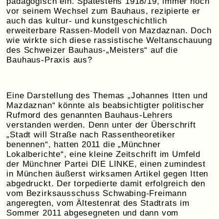
pädagogisch ein. Spätestens 1918/19, immer noch
vor seinem Wechsel zum Bauhaus, rezipierte er
auch das kultur- und kunstgeschichtlich
erweiterbare Rassen-Modell von Mazdaznan. Doch
wie wirkte sich diese rassistische Weltanschauung
des Schweizer Bauhaus-„Meisters“ auf die
Bauhaus-Praxis aus?
Eine Darstellung des Themas „Johannes Itten und
Mazdaznan“ könnte als beabsichtigter politischer
Rufmord des genannten Bauhaus-Lehrers
verstanden werden. Denn unter der Überschrift
„Stadt will Straße nach Rassentheoretiker
benennen“, hatten 2011 die „Münchner
Lokalberichte“, eine kleine Zeitschrift im Umfeld
der Münchner Partei DIE LINKE, einen zumindest
in München äußerst wirksamen Artikel gegen Itten
abgedruckt. Der torpedierte damit erfolgreich den
vom Bezirksausschuss Schwabing-Freimann
angeregten, vom Ältestenrat des Stadtrats im
Sommer 2011 abgesegneten und dann vom