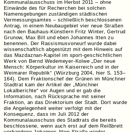
Kommunalausschuss im Herbst 2011 – ohne
Einwände des für Recherchen bei solchen
Namensgebungen zuständigen städtischen
Vermessungsamtes – schließlich beschlossenen
Antrag, in einem Neubaugebiet vier neue Straßen
nach den Bauhaus-Künstlern Fritz Winter, Gertrud
Grunow, Max Bill und eben Johannes Itten zu
benennen. Der Rassismusvorwurf wurde dabei
wissenschaftlich abgestützt mit dem Hinweis auf
das Mazdaznan-Kapitel im sport-geschichtlichen
Werk von Bernd Wedemeyer-Kolwe „Der neue
Mensch: Körperkultur im Kaiserreich und in der
Weimarer Republik“ (Würzburg 2004, hier S. 153–
164). Dem Fraktionschef der Grünen im Münchner
Stadtrat kam der Artikel der „Münchner
Lokalberichte“ vor Augen und er gab die
Information, nach Rücksprache mit seiner
Fraktion, an das Direktorium der Stadt. Dort wurde
die Angelegenheit weiter verfolgt mit der
Konsequenz, dass im Juli 2012 der
Kommunalausschuss des Stadtrats die bereits
beschlossene, wenn auch erst auf dem Reißbrett
vorhandene Johannes-Itten-Straße wieder