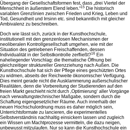
Übergang der Gesellschaftsformen fest, dass „drei Viertel der
15
Menschheit in äußerstem Elend leben.“
Die historisch
variablen Grenzlinien zwischen Frieden und Krieg, Leben und
Tod, Gesundheit und Irrsinn etc. sind bekanntlich mit gleicher
Ambivalenz zu beschreiben.
Doch wie lässt sich, zurück in der Kunsthochschule,
institutionell mit den grenzenlosen Mechanismen der
neoliberalen Kontrollgesellschaft umgehen, wie mit der
Situation des getriebenen Freischaffenden, dessen
16
Individualität in der Selbstkontrolle zerfließt?
Ein
naheliegender Vorschlag: die thematische Öffnung bei
gleichzeitiger struktureller Grenzziehung nach Außen. Die
Kunsthochschule hat sich der Pflege eines geschützten Ortes
zu widmen, abseits der Reichweite ökonomischer Verfügung.
Dies meint gerade nicht die Ausklammerung außerschulischer
Realitäten, denn die Vorbereitung der Studierenden auf den
freien Markt geschieht nicht durch ‚Optimierung‘ aller Vorgänge
nach verwaltungstechnischer Maßgabe, sondern durch die
Schaffung eigengesetzlicher Räume. Auch innerhalb der
neuen Hochschulordnung muss es daher möglich sein,
Unterrichtsformate zu lancieren, die experimentelles
Selbstverständnis nachhaltig einsickern lassen und zugleich
ein Wissen um Machtprozesse vermitteln, die dazu neigen,
unbewusst mitzulaufen. Nur so kann die Kunsthochschule ein