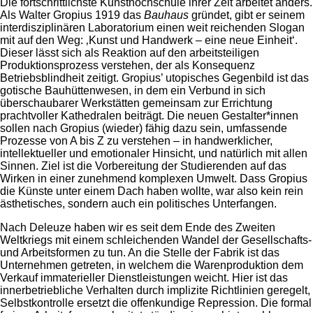
Die fortschrittlichste Kunsthochschule ihrer Zeit arbeitet anders.
Als Walter Gropius 1919 das
Bauhaus
gründet, gibt er seinem
interdisziplinären Laboratorium einen weit reichenden Slogan
mit auf den Weg: ‚Kunst und Handwerk – eine neue Einheit‘.
Dieser lässt sich als Reaktion auf den arbeitsteiligen
Produktionsprozess verstehen, der als Konsequenz
Betriebsblindheit zeitigt. Gropius’ utopisches Gegenbild ist das
gotische Bauhüttenwesen, in dem ein Verbund in sich
überschaubarer Werkstätten gemeinsam zur Errichtung
prachtvoller Kathedralen beiträgt. Die neuen Gestalter*innen
sollen nach Gropius (wieder) fähig dazu sein, umfassende
Prozesse von A bis Z zu verstehen – in handwerklicher,
intellektueller und emotionaler Hinsicht, und natürlich mit allen
Sinnen. Ziel ist die Vorbereitung der Studierenden auf das
Wirken in einer zunehmend komplexen Umwelt. Dass Gropius
die Künste unter einem Dach haben wollte, war also kein rein
ästhetisches, sondern auch ein politisches Unterfangen.
Nach Deleuze haben wir es seit dem Ende des Zweiten
Weltkriegs mit einem schleichenden Wandel der Gesellschafts-
und Arbeitsformen zu tun. An die Stelle der Fabrik ist das
Unternehmen getreten, in welchem die Warenproduktion dem
Verkauf immaterieller Dienstleistungen weicht. Hier ist das
innerbetriebliche Verhalten durch implizite Richtlinien geregelt,
Selbstkontrolle ersetzt die offenkundige Repression. Die formal