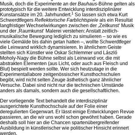
Musik, doch die Experimente an der
Bauhaus
-Bühne gelten als
prototypisch für die weitere Entwicklung interdisziplinärer
1
Kunstansätze im 20. Jahrhundert.
So lassen sich etwa Kurt
Schwerdtfegers
Reflektorische
Farblichtspiele
als ein Resultat
langfristiger Wechselwirkungen zwischen der ‚Zeitkunst‘ Musik
und der ‚Raumkunst‘ Malerei verstehen: Anstatt zeitlich-
musikalische Bewegung lediglich zu simulieren – so wie es
viele Gemälde bis dahin getan hatten –, wollte Schwerdtfeger
die Leinwand wirklich dynamisieren. In ähnlichem Geiste
stellten sich Künstler wie Oskar Schlemmer und László
Moholy-Nagy die Bühne selbst als Leinwand vor, die mit
abstrakten Elementen (aus Licht, oder auch aus Fleisch und
Blut) bespielt werden sollte. Wer sich heutzutage in die
Experimentallabore zeitgenössischer Kunsthochschulen
begibt, wird nicht selten Zeuge ästhetisch ganz ähnlicher
Versuche. Dabei sind nicht nur die technischen Umstände
anders als damals, sondern auch die gesellschaftlichen.
Der vorliegende Text behandelt die interdisziplinär
ausgerichtete Kunsthochschule auf der Folie einer
deregulierten Gegenwart. Er lässt einige Entwicklungen Revue
passieren, an die wir uns wohl schon gewöhnt haben. Gerade
deshalb soll hier an die Chancen spartenübergreifender
Ausbildung in künstlerischer wie politischer Hinsicht erinnert
werden.