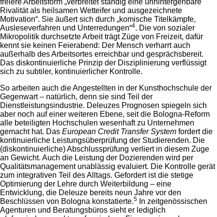
freiere Arbeitsform „verbreitet ständig eine unhintergehbare
Rivalität als heilsamen Wetteifer und ausgezeichnete
Motivation“. Sie äußert sich durch „komische Titelkämpfe,
4
Ausleseverfahren und Unterredungen“
. Die von sozialer
Mikropolitik durchsetzte Arbeit trägt Züge von Freizeit, dafür
kennt sie keinen Feierabend: Der Mensch verharrt auch
außerhalb des Arbeitsortes erreichbar und gesprächsbereit.
Das diskontinuierliche Prinzip der Disziplinierung verflüssigt
sich zu subtiler, kontinuierlicher Kontrolle.
So arbeiten auch die Angestellten in der Kunsthochschule der
Gegenwart – natürlich, denn sie sind Teil der
Dienstleistungsindustrie. Deleuzes Prognosen spiegeln sich
aber noch auf einer weiteren Ebene, seit die Bologna-Reform
alle beteiligten Hochschulen wesenhaft zu Unternehmen
gemacht hat. Das
European Credit Transfer System
fordert die
kontinuierliche Leistungsüberprüfung der Studierenden. Die
(diskontinuierliche) Abschlussprüfung verliert in diesem Zuge
an Gewicht. Auch die Leistung der Dozierenden wird per
Qualitätsmanagement unablässig evaluiert. Die Kontrolle gerät
zum integrativen Teil des Alltags. Gefordert ist die stetige
Optimierung der Lehre durch Weiterbildung – eine
Entwicklung, die Deleuze bereits neun Jahre vor den
5
Beschlüssen von Bologna konstatierte.
In zeitgenössischen
Agenturen und Beratungsbüros sieht er lediglich