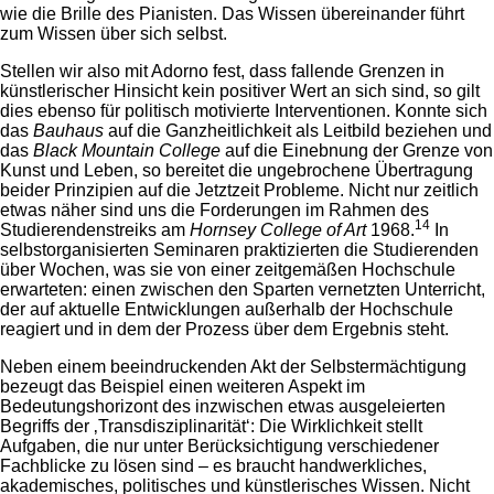
wie die Brille des Pianisten. Das Wissen übereinander führt
zum Wissen über sich selbst.
Stellen wir also mit Adorno fest, dass fallende Grenzen in
künstlerischer Hinsicht kein positiver Wert an sich sind, so gilt
dies ebenso für politisch motivierte Interventionen. Konnte sich
das
Bauhaus
auf die Ganzheitlichkeit als Leitbild beziehen und
das
Black Mountain College
auf die Einebnung der Grenze von
Kunst und Leben, so bereitet die ungebrochene Übertragung
beider Prinzipien auf die Jetztzeit Probleme. Nicht nur zeitlich
etwas näher sind uns die Forderungen im Rahmen des
14
Studierendenstreiks am
Hornsey College of Art
1968.
In
selbstorganisierten Seminaren praktizierten die Studierenden
über Wochen, was sie von einer zeitgemäßen Hochschule
erwarteten: einen zwischen den Sparten vernetzten Unterricht,
der auf aktuelle Entwicklungen außerhalb der Hochschule
reagiert und in dem der Prozess über dem Ergebnis steht.
Neben einem beeindruckenden Akt der Selbstermächtigung
bezeugt das Beispiel einen weiteren Aspekt im
Bedeutungshorizont des inzwischen etwas ausgeleierten
Begriffs der ‚Transdisziplinarität‘: Die Wirklichkeit stellt
Aufgaben, die nur unter Berücksichtigung verschiedener
Fachblicke zu lösen sind – es braucht handwerkliches,
akademisches, politisches und künstlerisches Wissen. Nicht