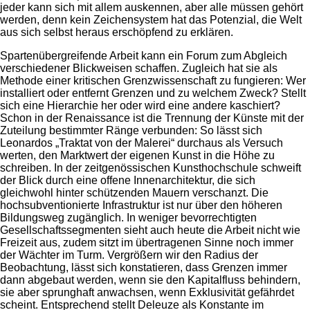
jeder kann sich mit allem auskennen, aber alle müssen gehört
werden, denn kein Zeichensystem hat das Potenzial, die Welt
aus sich selbst heraus erschöpfend zu erklären.
Spartenübergreifende Arbeit kann ein Forum zum Abgleich
verschiedener Blickweisen schaffen. Zugleich hat sie als
Methode einer kritischen Grenzwissenschaft zu fungieren: Wer
installiert oder entfernt Grenzen und zu welchem Zweck? Stellt
sich eine Hierarchie her oder wird eine andere kaschiert?
Schon in der Renaissance ist die Trennung der Künste mit der
Zuteilung bestimmter Ränge verbunden: So lässt sich
Leonardos „Traktat von der Malerei“ durchaus als Versuch
werten, den Marktwert der eigenen Kunst in die Höhe zu
schreiben. In der zeitgenössischen Kunsthochschule schweift
der Blick durch eine offene Innenarchitektur, die sich
gleichwohl hinter schützenden Mauern verschanzt. Die
hochsubventionierte Infrastruktur ist nur über den höheren
Bildungsweg zugänglich. In weniger bevorrechtigten
Gesellschaftssegmenten sieht auch heute die Arbeit nicht wie
Freizeit aus, zudem sitzt im übertragenen Sinne noch immer
der Wächter im Turm. Vergrößern wir den Radius der
Beobachtung, lässt sich konstatieren, dass Grenzen immer
dann abgebaut werden, wenn sie den Kapitalfluss behindern,
sie aber sprunghaft anwachsen, wenn Exklusivität gefährdet
scheint. Entsprechend stellt Deleuze als Konstante im