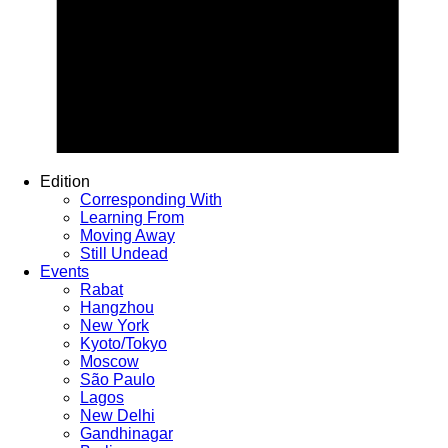
Edition
Corresponding With
Learning From
Moving Away
Still Undead
Events
Rabat
Hangzhou
New York
Kyoto/Tokyo
Moscow
São Paulo
Lagos
New Delhi
Gandhinagar