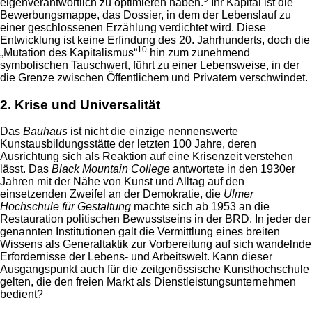
eigenverantwortlich zu optimieren haben.
Ihr Kapital ist die
Bewerbungsmappe, das Dossier, in dem der Lebenslauf zu
einer geschlossenen Erzählung verdichtet wird. Diese
Entwicklung ist keine Erfindung des 20. Jahrhunderts, doch die
10
„Mutation des Kapitalismus“
hin zum zunehmend
symbolischen Tauschwert, führt zu einer Lebensweise, in der
die Grenze zwischen Öffentlichem und Privatem verschwindet.
2. Krise und Universalität
Das
Bauhaus
ist nicht die einzige nennenswerte
Kunstausbildungsstätte der letzten 100 Jahre, deren
Ausrichtung sich als Reaktion auf eine Krisenzeit verstehen
lässt. Das
Black Mountain College
antwortete in den 1930er
Jahren mit der Nähe von Kunst und Alltag auf den
einsetzenden Zweifel an der Demokratie, die
Ulmer
Hochschule für Gestaltung
machte sich ab 1953 an die
Restauration politischen Bewusstseins in der BRD. In jeder der
genannten Institutionen galt die Vermittlung eines breiten
Wissens als Generaltaktik zur Vorbereitung auf sich wandelnde
Erfordernisse der Lebens- und Arbeitswelt. Kann dieser
Ausgangspunkt auch für die zeitgenössische Kunsthochschule
gelten, die den freien Markt als Dienstleistungsunternehmen
bedient?