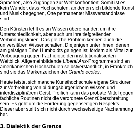
Sprachen, also Zugängen zur Welt konfrontiert. Somit ist es
kein Wunder, dass Hochschulen, an denen sich bildende Kunst
und Musik begegnen, Orte permanenter Missverständnisse
sind.
Den Künsten fehlt es an Wissen übereinander; um ihre
Unterschiedlichkeit, aber auch um ihre tiefgreifenden
Verbindungslinien. Das gleiche Problem kennen auch die
universitären Wissenschaften. Diejenigen unter ihnen, denen
am geistigen Erbe Humboldts gelegen ist, fördern als Mittel zur
Vorbeugung gegen Fachidiotie den institutionalisierten
Weitblick: Allgemeinbildende
Liberal Arts
-Programme sind an
amerikanischen Hochschulen selbstverständlich, in Frankreich
sind sie das Markenzeichen der
Grande écoles
.
Heute leistet sich manche Kunsthochschule eigene Strukturen
zur Verbreitung von bildungsbürgerlichem Wissen und
interdisziplinärem Geist. Freilich kann das probate Mittel gegen
fachliche Routinen nicht die verordnete Grenzüberschreitung
sein. Es geht um die Förderung gegenseitigen Respekts.
Dieser aber stellt sich nicht durch wechselseitige Nachahmung
her.
3. Dialektik der Grenze