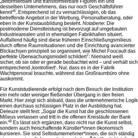
„deformierbare und transformierbare Figuren ein und
desselben Unternehmens, das nur noch Geschäftsführer
6
kennt“
. Entsprechend ist zu vernachlässigen, ob das
betreffende Angebot in der Werbung, Personalberatung, oder
eben in der Kunstausbildung besteht.
Notabene
: Die
postmoderne Dienstleistung ist bevorzugt auf umgebauten
Industriearealen und in ehemaligen Fabrikhallen situiert.
Auffallend häufig sind diese früheren Einschließungsmilieus
durch offene Raumsituationen und die Einrichtung avancierter
Blickachsen prinzipiell so organisiert, wie Michel Foucault das
7
perfekte Überwachungsmodell schildert
: Niemand weiß
sicher, ob sie oder er gerade beobachtet wird – und verhält sich
entsprechend ‚kontrolliert‘. Nur, dass es in der Fabrik
Wachtpersonal brauchte, während das Großraumbüro ohne
auskommt.
Für Kunststudierende erfolgt nach dem Besuch der Institution
ein mehr oder weniger fließender Übergang in den freien
Markt. Hier zeigt sich alsbald, dass die unternehmerische Logik
einen durchaus schlüssigen Platz in der Ausbildung hat.
Deleuze stellt fest: „Sogar die Kunst hat die geschlossenen
Milieus verlassen und tritt in die offenen Kreisläufe der Bank
8
ein.“
Es lässt sich ergänzen, dass nicht nur die Kunst selbst,
sondern auch freischaffende Künstler*innen ökonomisch
kursieren. Sie sind Selbstunternehmer*innen, die sich ständig
9