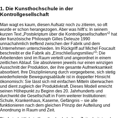
1. Die Kunsthochschule in der
Kontrollgesellschaft
Man wagt es kaum, diesen Aufsatz noch zu zitieren, so oft
wurde er schon herangezogen. Aber was hilft’s: In seinem
2
kurzen Text „Postskriptum über die Kontrollgesellschaften“
hat
der französische Philosoph Gilles Deleuze 1990
unnachahmlich treffend zwischen der Fabrik und dem
Unternehmen unterschieden. Im Rückgriff auf Michel Foucault
3
beschreibt er die Fabrik als „Einschließungsmilieu“
: Die
Arbeitenden sind im Raum verteilt und angeordnet in einem
zeitlichen Ablauf. Sie absolvieren jeweils nur einen winzigen
Ausschnitt der Produktion, der ihre gesamte Aufmerksamkeit
absorbiert. Ihre Disziplinierung durch vorgegebene, sich stetig
wiederholende Bewegungsabläufe ist in doppelter Hinsicht
ökonomisch: Sie lässt sich mit einfachen Mitteln überwachen
und dient zugleich der Produktivkraft. Dieses Modell erreicht
seinen Höhepunkt zu Beginn des 20. Jahrhunderts und
durchwirkt die Gesellschaft in Form weiterer Institutionen:
Schule, Krankenhaus, Kaserne, Gefängnis – sie alle
funktionieren nach dem gleichen Prinzip der Aufteilung und
Anordnung in Raum und Zeit.