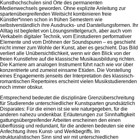
Kunsthochschulen sind Orte des permanenten
Medienwechsels geworden. Ohne explizite Anleitung zur
spartenübergreifenden Weitsicht kombinieren freie
Künstler*innen schon in frühen Semestern wie
selbstverständlich ihre Ausdrucks- und Darstellungsformen. Ihr
Alltag ist begleitet von Lösungsmittelgeruch, aber auch vom
Verkabeln digitaler Technik, vom Einstudieren performativer
Elemente und vom Dröhnen der Soundspuren – es geschieht
nicht immer zum Wohle der Kunst, aber es geschieht. Das Bild
verliert alle Unübersichtlichkeit, wenn wir den Blick von der
freien Kunstlehre auf die klassische Musikausbildung richten.
Die Karriere am analogen Instrument führt nach wie vor über
konzentrierte und zumeist einsame Etüden. Die Vorstellung
eines Engagements jenseits der Interpretation des klassisch-
romantischen Repertoires erscheint vielen Musikstudierenden
noch immer obskur.
Entsprechend bedeutet die disziplinäre Grenzüberschreitung
für Studierende unterschiedlicher Kunstsparten grundsätzlich
Disparates: Für die einen ist sie wie naturgegeben, für die
anderen nahezu undenkbar. Erläuterungen zur Sinnhaftigkeit
gattungsübergreifender Arbeiten erscheinen den einen
überflüssig und redundant, für die anderen bedeuten sie eine
Anfechtung ihres Kunst- und Werkbegriffs. Im
strukturalistischen Sinn sind wir mit unterschiedlichen