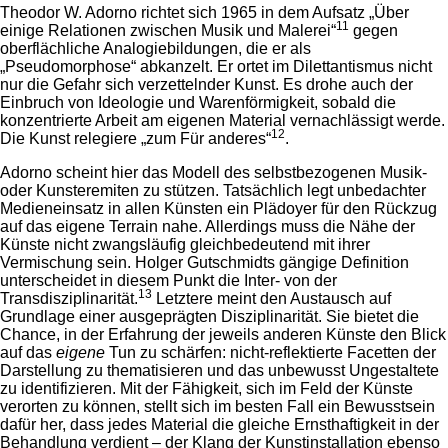
Theodor W. Adorno richtet sich 1965 in dem Aufsatz „Über
11
einige Relationen zwischen Musik und Malerei“
gegen
oberflächliche Analogiebildungen, die er als
„Pseudomorphose“ abkanzelt. Er ortet im Dilettantismus nicht
nur die Gefahr sich verzettelnder Kunst. Es drohe auch der
Einbruch von Ideologie und Warenförmigkeit, sobald die
konzentrierte Arbeit am eigenen Material vernachlässigt werde.
12
Die Kunst relegiere „zum Für anderes“
.
Adorno scheint hier das Modell des selbstbezogenen Musik-
oder Kunsteremiten zu stützen. Tatsächlich legt unbedachter
Medieneinsatz in allen Künsten ein Plädoyer für den Rückzug
auf das eigene Terrain nahe. Allerdings muss die Nähe der
Künste nicht zwangsläufig gleichbedeutend mit ihrer
Vermischung sein. Holger Gutschmidts gängige Definition
unterscheidet in diesem Punkt die Inter- von der
13
Transdisziplinarität.
Letztere meint den Austausch auf
Grundlage einer ausgeprägten Disziplinarität. Sie bietet die
Chance, in der Erfahrung der jeweils anderen Künste den Blick
auf das
eigene
Tun zu schärfen: nicht-reflektierte Facetten der
Darstellung zu thematisieren und das unbewusst Ungestaltete
zu identifizieren. Mit der Fähigkeit, sich im Feld der Künste
verorten zu können, stellt sich im besten Fall ein Bewusstsein
dafür her, dass jedes Material die gleiche Ernsthaftigkeit in der
Behandlung verdient – der Klang der Kunstinstallation ebenso