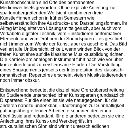
Kunsthochschulen sind Orte des permanenten
Medienwechsels geworden. Ohne explizite Anleitung zur
spartenübergreifenden Weitsicht kombinieren freie
Künstler*innen schon in frühen Semestern wie
selbstverständlich ihre Ausdrucks- und Darstellungsformen. Ihr
Alltag ist begleitet von Lösungsmittelgeruch, aber auch vom
Verkabeln digitaler Technik, vom Einstudieren performativer
Elemente und vom Dröhnen der Soundspuren – es geschieht
nicht immer zum Wohle der Kunst, aber es geschieht. Das Bild
verliert alle Unübersichtlichkeit, wenn wir den Blick von der
freien Kunstlehre auf die klassische Musikausbildung richten.
Die Karriere am analogen Instrument führt nach wie vor über
konzentrierte und zumeist einsame Etüden. Die Vorstellung
eines Engagements jenseits der Interpretation des klassisch-
romantischen Repertoires erscheint vielen Musikstudierenden
noch immer obskur.
Entsprechend bedeutet die disziplinäre Grenzüberschreitung
für Studierende unterschiedlicher Kunstsparten grundsätzlich
Disparates: Für die einen ist sie wie naturgegeben, für die
anderen nahezu undenkbar. Erläuterungen zur Sinnhaftigkeit
gattungsübergreifender Arbeiten erscheinen den einen
überflüssig und redundant, für die anderen bedeuten sie eine
Anfechtung ihres Kunst- und Werkbegriffs. Im
strukturalistischen Sinn sind wir mit unterschiedlichen