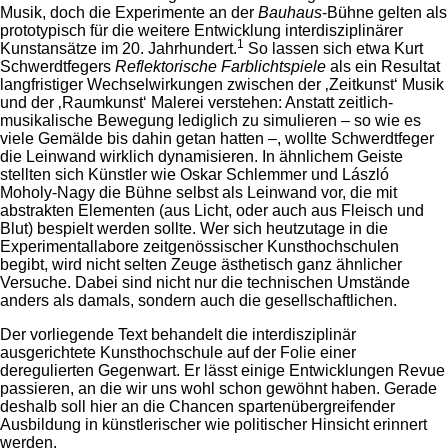
Musik, doch die Experimente an der
Bauhaus
-Bühne gelten als
prototypisch für die weitere Entwicklung interdisziplinärer
1
Kunstansätze im 20. Jahrhundert.
So lassen sich etwa Kurt
Schwerdtfegers
Reflektorische
Farblichtspiele
als ein Resultat
langfristiger Wechselwirkungen zwischen der ‚Zeitkunst‘ Musik
und der ‚Raumkunst‘ Malerei verstehen: Anstatt zeitlich-
musikalische Bewegung lediglich zu simulieren – so wie es
viele Gemälde bis dahin getan hatten –, wollte Schwerdtfeger
die Leinwand wirklich dynamisieren. In ähnlichem Geiste
stellten sich Künstler wie Oskar Schlemmer und László
Moholy-Nagy die Bühne selbst als Leinwand vor, die mit
abstrakten Elementen (aus Licht, oder auch aus Fleisch und
Blut) bespielt werden sollte. Wer sich heutzutage in die
Experimentallabore zeitgenössischer Kunsthochschulen
begibt, wird nicht selten Zeuge ästhetisch ganz ähnlicher
Versuche. Dabei sind nicht nur die technischen Umstände
anders als damals, sondern auch die gesellschaftlichen.
Der vorliegende Text behandelt die interdisziplinär
ausgerichtete Kunsthochschule auf der Folie einer
deregulierten Gegenwart. Er lässt einige Entwicklungen Revue
passieren, an die wir uns wohl schon gewöhnt haben. Gerade
deshalb soll hier an die Chancen spartenübergreifender
Ausbildung in künstlerischer wie politischer Hinsicht erinnert
werden.