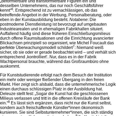
„deformierbare und transformierbare Figuren ein und
desselben Unternehmens, das nur noch Geschäftsführer
6
kennt“
. Entsprechend ist zu vernachlässigen, ob das
betreffende Angebot in der Werbung, Personalberatung, oder
eben in der Kunstausbildung besteht.
Notabene
: Die
postmoderne Dienstleistung ist bevorzugt auf umgebauten
Industriearealen und in ehemaligen Fabrikhallen situiert.
Auffallend häufig sind diese früheren Einschließungsmilieus
durch offene Raumsituationen und die Einrichtung avancierter
Blickachsen prinzipiell so organisiert, wie Michel Foucault das
7
perfekte Überwachungsmodell schildert
: Niemand weiß
sicher, ob sie oder er gerade beobachtet wird – und verhält sich
entsprechend ‚kontrolliert‘. Nur, dass es in der Fabrik
Wachtpersonal brauchte, während das Großraumbüro ohne
auskommt.
Für Kunststudierende erfolgt nach dem Besuch der Institution
ein mehr oder weniger fließender Übergang in den freien
Markt. Hier zeigt sich alsbald, dass die unternehmerische Logik
einen durchaus schlüssigen Platz in der Ausbildung hat.
Deleuze stellt fest: „Sogar die Kunst hat die geschlossenen
Milieus verlassen und tritt in die offenen Kreisläufe der Bank
8
ein.“
Es lässt sich ergänzen, dass nicht nur die Kunst selbst,
sondern auch freischaffende Künstler*innen ökonomisch
kursieren. Sie sind Selbstunternehmer*innen, die sich ständig
9