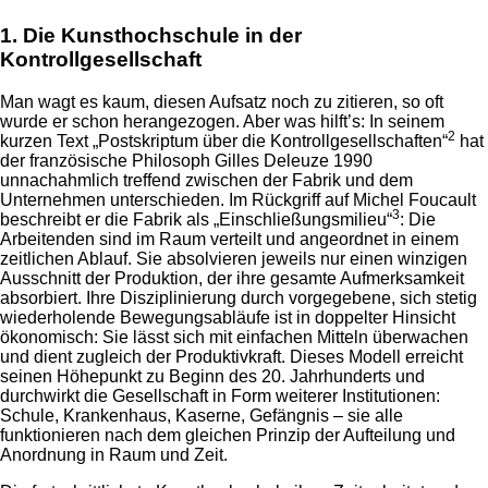
1. Die Kunsthochschule in der
Kontrollgesellschaft
Man wagt es kaum, diesen Aufsatz noch zu zitieren, so oft
wurde er schon herangezogen. Aber was hilft’s: In seinem
2
kurzen Text „Postskriptum über die Kontrollgesellschaften“
hat
der französische Philosoph Gilles Deleuze 1990
unnachahmlich treffend zwischen der Fabrik und dem
Unternehmen unterschieden. Im Rückgriff auf Michel Foucault
3
beschreibt er die Fabrik als „Einschließungsmilieu“
: Die
Arbeitenden sind im Raum verteilt und angeordnet in einem
zeitlichen Ablauf. Sie absolvieren jeweils nur einen winzigen
Ausschnitt der Produktion, der ihre gesamte Aufmerksamkeit
absorbiert. Ihre Disziplinierung durch vorgegebene, sich stetig
wiederholende Bewegungsabläufe ist in doppelter Hinsicht
ökonomisch: Sie lässt sich mit einfachen Mitteln überwachen
und dient zugleich der Produktivkraft. Dieses Modell erreicht
seinen Höhepunkt zu Beginn des 20. Jahrhunderts und
durchwirkt die Gesellschaft in Form weiterer Institutionen:
Schule, Krankenhaus, Kaserne, Gefängnis – sie alle
funktionieren nach dem gleichen Prinzip der Aufteilung und
Anordnung in Raum und Zeit.