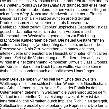
Die fortschrittlichste Kunsthochschule ihrer Zeit arbeitet anders.
Als Walter Gropius 1919 das
Bauhaus
gründet, gibt er seinem
interdisziplinären Laboratorium einen weit reichenden Slogan
mit auf den Weg: ‚Kunst und Handwerk – eine neue Einheit‘.
Dieser lässt sich als Reaktion auf den arbeitsteiligen
Produktionsprozess verstehen, der als Konsequenz
Betriebsblindheit zeitigt. Gropius’ utopisches Gegenbild ist das
gotische Bauhüttenwesen, in dem ein Verbund in sich
überschaubarer Werkstätten gemeinsam zur Errichtung
prachtvoller Kathedralen beiträgt. Die neuen Gestalter*innen
sollen nach Gropius (wieder) fähig dazu sein, umfassende
Prozesse von A bis Z zu verstehen – in handwerklicher,
intellektueller und emotionaler Hinsicht, und natürlich mit allen
Sinnen. Ziel ist die Vorbereitung der Studierenden auf das
Wirken in einer zunehmend komplexen Umwelt. Dass Gropius
die Künste unter einem Dach haben wollte, war also kein rein
ästhetisches, sondern auch ein politisches Unterfangen.
Nach Deleuze haben wir es seit dem Ende des Zweiten
Weltkriegs mit einem schleichenden Wandel der Gesellschafts-
und Arbeitsformen zu tun. An die Stelle der Fabrik ist das
Unternehmen getreten, in welchem die Warenproduktion dem
Verkauf immaterieller Dienstleistungen weicht. Hier ist das
innerbetriebliche Verhalten durch implizite Richtlinien geregelt,
Selbstkontrolle ersetzt die offenkundige Repression. Die formal