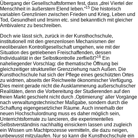
Übergang der Gesellschaftsformen fest, dass „drei Viertel der
15
Menschheit in äußerstem Elend leben.“
Die historisch
variablen Grenzlinien zwischen Frieden und Krieg, Leben und
Tod, Gesundheit und Irrsinn etc. sind bekanntlich mit gleicher
Ambivalenz zu beschreiben.
Doch wie lässt sich, zurück in der Kunsthochschule,
institutionell mit den grenzenlosen Mechanismen der
neoliberalen Kontrollgesellschaft umgehen, wie mit der
Situation des getriebenen Freischaffenden, dessen
16
Individualität in der Selbstkontrolle zerfließt?
Ein
naheliegender Vorschlag: die thematische Öffnung bei
gleichzeitiger struktureller Grenzziehung nach Außen. Die
Kunsthochschule hat sich der Pflege eines geschützten Ortes
zu widmen, abseits der Reichweite ökonomischer Verfügung.
Dies meint gerade nicht die Ausklammerung außerschulischer
Realitäten, denn die Vorbereitung der Studierenden auf den
freien Markt geschieht nicht durch ‚Optimierung‘ aller Vorgänge
nach verwaltungstechnischer Maßgabe, sondern durch die
Schaffung eigengesetzlicher Räume. Auch innerhalb der
neuen Hochschulordnung muss es daher möglich sein,
Unterrichtsformate zu lancieren, die experimentelles
Selbstverständnis nachhaltig einsickern lassen und zugleich
ein Wissen um Machtprozesse vermitteln, die dazu neigen,
unbewusst mitzulaufen. Nur so kann die Kunsthochschule ein