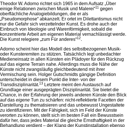
Theodor W. Adorno richtet sich 1965 in dem Aufsatz „Über
11
einige Relationen zwischen Musik und Malerei“
gegen
oberflächliche Analogiebildungen, die er als
„Pseudomorphose“ abkanzelt. Er ortet im Dilettantismus nicht
nur die Gefahr sich verzettelnder Kunst. Es drohe auch der
Einbruch von Ideologie und Warenförmigkeit, sobald die
konzentrierte Arbeit am eigenen Material vernachlässigt werde.
12
Die Kunst relegiere „zum Für anderes“
.
Adorno scheint hier das Modell des selbstbezogenen Musik-
oder Kunsteremiten zu stützen. Tatsächlich legt unbedachter
Medieneinsatz in allen Künsten ein Plädoyer für den Rückzug
auf das eigene Terrain nahe. Allerdings muss die Nähe der
Künste nicht zwangsläufig gleichbedeutend mit ihrer
Vermischung sein. Holger Gutschmidts gängige Definition
unterscheidet in diesem Punkt die Inter- von der
13
Transdisziplinarität.
Letztere meint den Austausch auf
Grundlage einer ausgeprägten Disziplinarität. Sie bietet die
Chance, in der Erfahrung der jeweils anderen Künste den Blick
auf das
eigene
Tun zu schärfen: nicht-reflektierte Facetten der
Darstellung zu thematisieren und das unbewusst Ungestaltete
zu identifizieren. Mit der Fähigkeit, sich im Feld der Künste
verorten zu können, stellt sich im besten Fall ein Bewusstsein
dafür her, dass jedes Material die gleiche Ernsthaftigkeit in der
Behandlung verdient – der Klang der Kunstinstallation ebenso