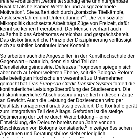
freiere Arbeitsform „verbreitet ständig eine unhintergehbare
Rivalität als heilsamen Wetteifer und ausgezeichnete
Motivation“. Sie äußert sich durch „komische Titelkämpfe,
4
Ausleseverfahren und Unterredungen“
. Die von sozialer
Mikropolitik durchsetzte Arbeit trägt Züge von Freizeit, dafür
kennt sie keinen Feierabend: Der Mensch verharrt auch
außerhalb des Arbeitsortes erreichbar und gesprächsbereit.
Das diskontinuierliche Prinzip der Disziplinierung verflüssigt
sich zu subtiler, kontinuierlicher Kontrolle.
So arbeiten auch die Angestellten in der Kunsthochschule der
Gegenwart – natürlich, denn sie sind Teil der
Dienstleistungsindustrie. Deleuzes Prognosen spiegeln sich
aber noch auf einer weiteren Ebene, seit die Bologna-Reform
alle beteiligten Hochschulen wesenhaft zu Unternehmen
gemacht hat. Das
European Credit Transfer System
fordert die
kontinuierliche Leistungsüberprüfung der Studierenden. Die
(diskontinuierliche) Abschlussprüfung verliert in diesem Zuge
an Gewicht. Auch die Leistung der Dozierenden wird per
Qualitätsmanagement unablässig evaluiert. Die Kontrolle gerät
zum integrativen Teil des Alltags. Gefordert ist die stetige
Optimierung der Lehre durch Weiterbildung – eine
Entwicklung, die Deleuze bereits neun Jahre vor den
5
Beschlüssen von Bologna konstatierte.
In zeitgenössischen
Agenturen und Beratungsbüros sieht er lediglich