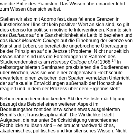
wie die Brille des Pianisten. Das Wissen übereinander führt
zum Wissen über sich selbst.
Stellen wir also mit Adorno fest, dass fallende Grenzen in
künstlerischer Hinsicht kein positiver Wert an sich sind, so gilt
dies ebenso für politisch motivierte Interventionen. Konnte sich
das
Bauhaus
auf die Ganzheitlichkeit als Leitbild beziehen und
das
Black Mountain College
auf die Einebnung der Grenze von
Kunst und Leben, so bereitet die ungebrochene Übertragung
beider Prinzipien auf die Jetztzeit Probleme. Nicht nur zeitlich
etwas näher sind uns die Forderungen im Rahmen des
14
Studierendenstreiks am
Hornsey College of Art
1968.
In
selbstorganisierten Seminaren praktizierten die Studierenden
über Wochen, was sie von einer zeitgemäßen Hochschule
erwarteten: einen zwischen den Sparten vernetzten Unterricht,
der auf aktuelle Entwicklungen außerhalb der Hochschule
reagiert und in dem der Prozess über dem Ergebnis steht.
Neben einem beeindruckenden Akt der Selbstermächtigung
bezeugt das Beispiel einen weiteren Aspekt im
Bedeutungshorizont des inzwischen etwas ausgeleierten
Begriffs der ‚Transdisziplinarität‘: Die Wirklichkeit stellt
Aufgaben, die nur unter Berücksichtigung verschiedener
Fachblicke zu lösen sind – es braucht handwerkliches,
akademisches, politisches und künstlerisches Wissen. Nicht