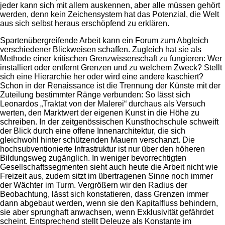
jeder kann sich mit allem auskennen, aber alle müssen gehört
werden, denn kein Zeichensystem hat das Potenzial, die Welt
aus sich selbst heraus erschöpfend zu erklären.
Spartenübergreifende Arbeit kann ein Forum zum Abgleich
verschiedener Blickweisen schaffen. Zugleich hat sie als
Methode einer kritischen Grenzwissenschaft zu fungieren: Wer
installiert oder entfernt Grenzen und zu welchem Zweck? Stellt
sich eine Hierarchie her oder wird eine andere kaschiert?
Schon in der Renaissance ist die Trennung der Künste mit der
Zuteilung bestimmter Ränge verbunden: So lässt sich
Leonardos „Traktat von der Malerei“ durchaus als Versuch
werten, den Marktwert der eigenen Kunst in die Höhe zu
schreiben. In der zeitgenössischen Kunsthochschule schweift
der Blick durch eine offene Innenarchitektur, die sich
gleichwohl hinter schützenden Mauern verschanzt. Die
hochsubventionierte Infrastruktur ist nur über den höheren
Bildungsweg zugänglich. In weniger bevorrechtigten
Gesellschaftssegmenten sieht auch heute die Arbeit nicht wie
Freizeit aus, zudem sitzt im übertragenen Sinne noch immer
der Wächter im Turm. Vergrößern wir den Radius der
Beobachtung, lässt sich konstatieren, dass Grenzen immer
dann abgebaut werden, wenn sie den Kapitalfluss behindern,
sie aber sprunghaft anwachsen, wenn Exklusivität gefährdet
scheint. Entsprechend stellt Deleuze als Konstante im