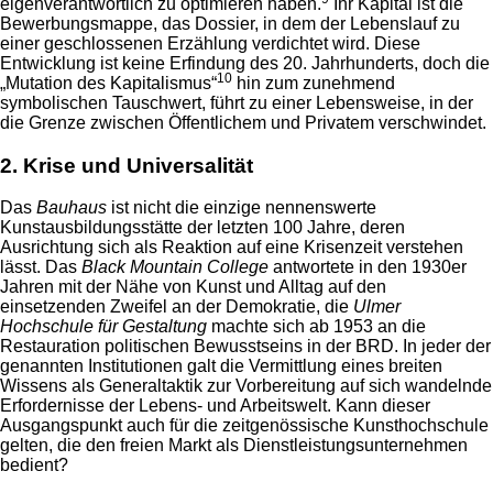
eigenverantwortlich zu optimieren haben.
Ihr Kapital ist die
Bewerbungsmappe, das Dossier, in dem der Lebenslauf zu
einer geschlossenen Erzählung verdichtet wird. Diese
Entwicklung ist keine Erfindung des 20. Jahrhunderts, doch die
10
„Mutation des Kapitalismus“
hin zum zunehmend
symbolischen Tauschwert, führt zu einer Lebensweise, in der
die Grenze zwischen Öffentlichem und Privatem verschwindet.
2. Krise und Universalität
Das
Bauhaus
ist nicht die einzige nennenswerte
Kunstausbildungsstätte der letzten 100 Jahre, deren
Ausrichtung sich als Reaktion auf eine Krisenzeit verstehen
lässt. Das
Black Mountain College
antwortete in den 1930er
Jahren mit der Nähe von Kunst und Alltag auf den
einsetzenden Zweifel an der Demokratie, die
Ulmer
Hochschule für Gestaltung
machte sich ab 1953 an die
Restauration politischen Bewusstseins in der BRD. In jeder der
genannten Institutionen galt die Vermittlung eines breiten
Wissens als Generaltaktik zur Vorbereitung auf sich wandelnde
Erfordernisse der Lebens- und Arbeitswelt. Kann dieser
Ausgangspunkt auch für die zeitgenössische Kunsthochschule
gelten, die den freien Markt als Dienstleistungsunternehmen
bedient?