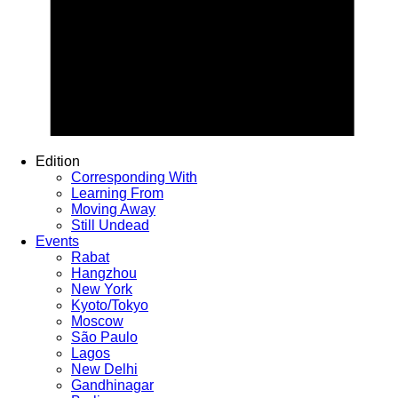
Edition
Corresponding With
Learning From
Moving Away
Still Undead
Events
Rabat
Hangzhou
New York
Kyoto/Tokyo
Moscow
São Paulo
Lagos
New Delhi
Gandhinagar