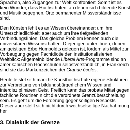
Sprachen, also Zugängen zur Welt konfrontiert. Somit ist es
kein Wunder, dass Hochschulen, an denen sich bildende Kunst
und Musik begegnen, Orte permanenter Missverständnisse
sind.
Den Künsten fehlt es an Wissen übereinander; um ihre
Unterschiedlichkeit, aber auch um ihre tiefgreifenden
Verbindungslinien. Das gleiche Problem kennen auch die
universitären Wissenschaften. Diejenigen unter ihnen, denen
am geistigen Erbe Humboldts gelegen ist, fördern als Mittel zur
Vorbeugung gegen Fachidiotie den institutionalisierten
Weitblick: Allgemeinbildende
Liberal Arts
-Programme sind an
amerikanischen Hochschulen selbstverständlich, in Frankreich
sind sie das Markenzeichen der
Grande écoles
.
Heute leistet sich manche Kunsthochschule eigene Strukturen
zur Verbreitung von bildungsbürgerlichem Wissen und
interdisziplinärem Geist. Freilich kann das probate Mittel gegen
fachliche Routinen nicht die verordnete Grenzüberschreitung
sein. Es geht um die Förderung gegenseitigen Respekts.
Dieser aber stellt sich nicht durch wechselseitige Nachahmung
her.
3. Dialektik der Grenze