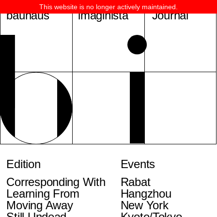
This website is no longer actively maintained.
bauhaus
imaginista
Journal
Edition
Events
Corresponding With
Rabat
Learning From
Hangzhou
Moving Away
New York
Still Undead
Kyoto/Tokyo