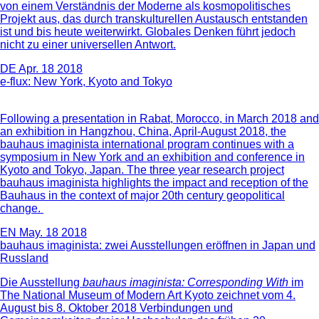
von einem Verständnis der Moderne als kosmopolitisches
Projekt aus, das durch transkulturellen Austausch entstanden
ist und bis heute weiterwirkt. Globales Denken führt jedoch
nicht zu einer universellen Antwort.
DE
Apr. 18 2018
e-flux: New York, Kyoto and Tokyo
Following a presentation in Rabat, Morocco, in March 2018 and
an exhibition in Hangzhou, China, April-August 2018, the
bauhaus imaginista international program continues with a
symposium in New York and an exhibition and conference in
Kyoto and Tokyo, Japan. The three year research project
bauhaus imaginista highlights the impact and reception of the
Bauhaus in the context of major 20th century geopolitical
change.
EN
May. 18 2018
bauhaus imaginista: zwei Ausstellungen eröffnen in Japan und
Russland
Die Ausstellung
bauhaus imaginista: Corresponding With
im
The National Museum of Modern Art Kyoto zeichnet vom 4.
August bis 8. Oktober 2018 Verbindungen und