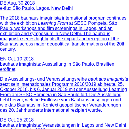
DE
Aug. 30 2018
e-flux São Paulo, Lagos, New Delhi
The 2018 bauhaus imaginista
international program continues
with the exhibition
Learning From
at SESC Pompeia, São
Paulo, workshops and film screenings in Lagos, and an
exhibition and symposium in New Delhi. The bauhaus
imaginista series highlights the impact and reception of the
Bauhaus across major geopolitical transformations of the 20th
century.
EN
Oct. 10 2018
bauhaus imaginista: Ausstellung in São Paulo, Brasilien
eröffnet
Die Ausstellungs- und Veranstaltungsreihe
bauhaus imaginista
setzt sein internationales Programm 2018/2019 ab heute, 25.
Oktober 2018, bis 6. Januar 2019 mit der Ausstellung Learning
From am SESC Pompeia in São Paulo fort. Die Ausstellung
hebt hervor, welche Einflüsse vom Bauhaus ausgingen und
wie das Bauhaus im Kontext geopolitischer Veränderungen
des 20. Jahrhunderts international rezipiert wurde.
DE
Oct. 25 2018
bauhaus imaginista: Veranstaltungen in Lagos und New Delhi