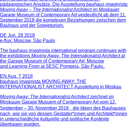
pädagogischen Ansätze. Die Ausstellung
bauhaus imaginista:
Moving Away – The Internationalist Architect
im Moskauer
Garage Museum of Contemporary Art verdeutlicht ab dem 11.
September 2018 die komplexen Beziehungen zwischen dem
Bauhaus und der Sowjetunion.
DE
Jun. 28 2018
e-flux: Moscow, São Paulo
The bauhaus imaginista international program continues with
the exhibitions
Moving Away. The Internationalist Architect
at
the Garage Museum of Contemporary Art, Moscow
and
Learning From
at SESC Pompeia, São Paulo.
EN
Aug. 7 2018
bauhaus imaginista MOVING AWAY: THE
INTERNATIONALIST ARCHITECT Ausstellung in Moskau
Moving Away: The Internationalist Architect
zeichnet im
Moskauer Garage Musuem of Contemporary Art vom 12.
September – 30. November 2018 die Ideen des Bauhauses
nach, wie sie von dessen Gestalter*innen und Architekt*innen
in unterschiedliche kulturelle und politische Kontexte
übertragen wurden.