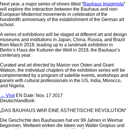
Next year, a major series of shows titled “
Bauhaus Imaginista
”
will explore the interaction between the Bauhaus and non-
European Modernist movements in celebration of the
hundredth anniversary of the establishment of the German art
school.
A series of exhibitions will be staged at different art and design
museums and institutions in Japan, China, Russia, and Brazil
from March 2018, leading up to a landmark exhibition in
Berlin
’s
Haus der Kulturen der Welt in 2019, the Bauhaus’s
centenary year.
Curated and art directed by Marion von Osten and Grant
Watson, the individual chapters of the exhibition series will be
complemented by a program of satellite events, workshops and
panels with cultural professionals in the US, India, Morocco,
and Nigeria.
→ Visit
EN
Date: Nov. 17 2017
Deutschlandfunk
„DAS BAUHAUS WAR EINE ÄSTHETISCHE REVOLUTION“
Die Geschichte des Bauhauses hat vor 99 Jahren in Weimar
begonnen. Weltweit wirken die Ideen von Walter Gropius und