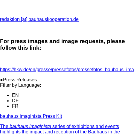
redaktion [​at​] bauhauskooperation.de
For press images and image requests, please
follow this link:
https://hkw.de/en/presse/pressefotos/pressefotos_bauhaus_ima
●Press Releases
Filter by Language:
EN
DE
FR
bauhaus imaginista Press Kit
The
bauhaus imaginista
series of exhibitions and events
highlights the impact and reception of the Bauhaus in the