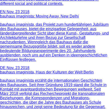
different social and political contexts.
EN
Nov. 23 2018
bauhaus imaginista: Moving Away, New Delhi
bauhaus imaginista
, das Projekt zum hundertjährigen Jubiläum
des Bauhauses, bietet die einzigartige Gelegenheit, aus
länderübergreifender Sicht über diese Kunst-, Gestaltungs- und
Architekturlehre und ihren Bezug zur Gesellschaft
nachzudenken. Wenngleich das Bauhaus dafür die
gemeinsame Bezugsgröße bildet, soll es weder andere
bedeutende Bildungsexperimente des 20. Jahrhunderts
ausblenden, noch uns auf ein Denken in ideengeschichtlichen
Einflüssen festlegen.
DE
Nov. 23 2018
bauhaus imaginista, Haus der Kulturen der Welt Berlin
bauhaus imaginista erzählt die internationalen Geschichten
des Bauhauses. Seit ihrer Gründung 1919 stand die Schule in
Kontakt mit avantgardistischen Bewegungen weltweit. Seit
März 2018 verfolgt das Rechercheprojekt die transnationalen
Beziehungen, die Korrespondenzen und Migrations-
geschichten, die über die Jahre des Bauhauses als Schule
hinausreichen, und zeigt seine Bedeutung für die Gegenwart.