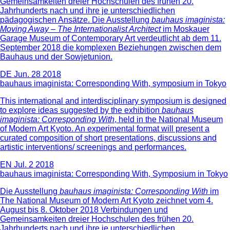
Gemeinsamkeiten dreier Hochschulen des frühen 20.
Jahrhunderts nach und ihre je unterschiedlichen
pädagogischen Ansätze. Die Ausstellung
bauhaus imaginista:
Moving Away – The Internationalist Architect
im Moskauer
Garage Museum of Contemporary Art verdeutlicht ab dem 11.
September 2018 die komplexen Beziehungen zwischen dem
Bauhaus und der Sowjetunion.
DE
Jun. 28 2018
bauhaus imaginista: Corresponding With, symposium in Tokyo
This international and interdisciplinary symposium is designed
to explore ideas suggested by the exhibition
bauhaus
imaginista: Corresponding With
, held in the National Museum
of Modern Art Kyoto. An experimental format will present a
curated composition of short presentations, discussions and
artistic interventions/ screenings and performances.
EN
Jul. 2 2018
bauhaus imaginista: Corresponding With, Symposium in Tokyo
Die Ausstellung
bauhaus imaginista: Corresponding With
im
The National Museum of Modern Art Kyoto zeichnet vom 4.
August bis 8. Oktober 2018 Verbindungen und
Gemeinsamkeiten dreier Hochschulen des frühen 20.
Jahrhunderts nach und ihre je unterschiedlichen