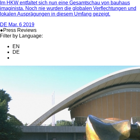
Im HKW entfaltet sich nun eine Gesamtschau von bauhaus
imaginista. Noch nie wurden die globalen Verflechtungen und
lokalen Ausprägungen in diesem Umfang gezeigt.
DE
Mar. 6 2019
●Press Reviews
Filter by Language:
EN
DE