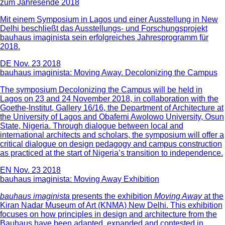
zum Jahresende 2018
Mit einem Symposium in Lagos und einer Ausstellung in New
Delhi beschließt das Ausstellungs- und Forschungsprojekt
bauhaus imaginista sein erfolgreiches Jahresprogramm für
2018.
DE
Nov. 23 2018
bauhaus imaginista: Moving Away. Decolonizing the Campus
The symposium Decolonizing the Campus will be held in
Lagos on 23 and 24 November 2018, in collaboration with the
Goethe-Institut, Gallery 16/16, the Department of Architecture at
the University of Lagos and Obafemi Awolowo University, Osun
State, Nigeria. Through dialogue between local and
international architects and scholars, the symposium will offer a
critical dialogue on design pedagogy and campus construction
as practiced at the start of Nigeria’s transition to independence.
EN
Nov. 23 2018
bauhaus imaginista: Moving Away Exhibition
bauhaus imaginista
presents the exhibition
Moving Away
at the
Kiran Nadar Museum of Art (KNMA) New Delhi. This exhibition
focuses on how principles in design and architecture from the
Bauhaus have been adapted, expanded and contested in