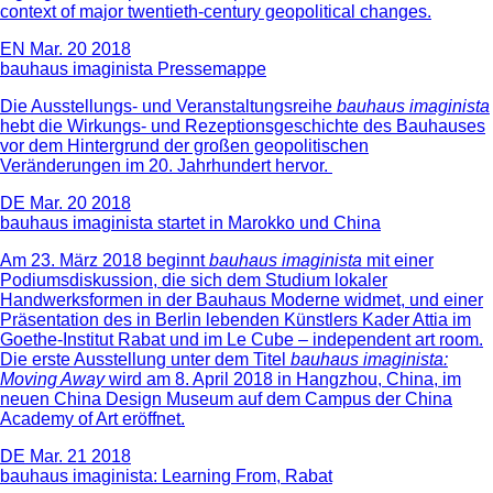
context of major twentieth-century geopolitical changes.
EN
Mar. 20 2018
bauhaus imaginista Pressemappe
Die Ausstellungs- und Veranstaltungsreihe
bauhaus imaginista
hebt die Wirkungs- und Rezeptionsgeschichte des Bauhauses
vor dem Hintergrund der großen geopolitischen
Veränderungen im 20. Jahrhundert hervor.
DE
Mar. 20 2018
bauhaus imaginista startet in Marokko und China
Am 23. März 2018 beginnt
bauhaus imaginista
mit einer
Podiumsdiskussion, die sich dem Studium lokaler
Handwerksformen in der Bauhaus Moderne widmet, und einer
Präsentation des in Berlin lebenden Künstlers Kader Attia im
Goethe-Institut Rabat und im Le Cube – independent art room.
Die erste Ausstellung unter dem Titel
bauhaus imaginista:
Moving Away
wird am 8. April 2018 in Hangzhou, China, im
neuen China Design Museum auf dem Campus der China
Academy of Art eröffnet.
DE
Mar. 21 2018
bauhaus imaginista: Learning From, Rabat