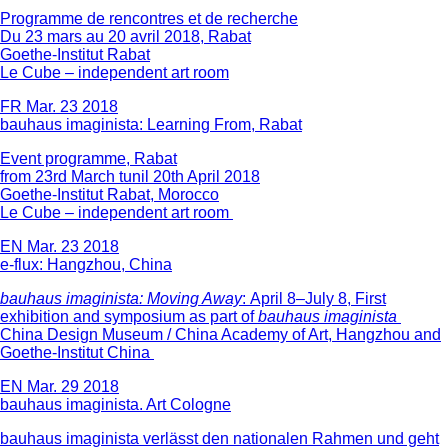
Programme de rencontres et de recherche
Du 23 mars au 20 avril 2018, Rabat
Goethe-Institut Rabat
Le Cube – independent art room
FR
Mar. 23 2018
bauhaus imaginista: Learning From, Rabat
Event programme, Rabat
from 23rd March tunil 20th April 2018
Goethe-Institut Rabat, Morocco
Le Cube – independent art room
EN
Mar. 23 2018
e-flux: Hangzhou, China
bauhaus imaginista: Moving Away
: April 8–July 8, First
exhibition and symposium as part of
bauhaus imaginista
China Design Museum / China Academy of Art, Hangzhou and
Goethe-Institut China
EN
Mar. 29 2018
bauhaus imaginista. Art Cologne
bauhaus imaginista verlässt den nationalen Rahmen und geht