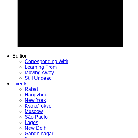
Edition
Corresponding With
Learning From
Moving Away
Still Undead
Events
Rabat
Hangzhou
New York
Kyoto/Tokyo
Moscow
São Paulo
Lagos
New Delhi
Gandhinagar