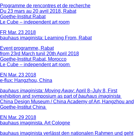
Programme de rencontres et de recherche
Du 23 mars au 20 avril 2018, Rabat
Goethe-Institut Rabat
Le Cube – independent art room
FR
Mar. 23 2018
bauhaus imaginista: Learning From, Rabat
Event programme, Rabat
from 23rd March tunil 20th April 2018
Goethe-Institut Rabat, Morocco
Le Cube – independent art room
EN
Mar. 23 2018
e-flux: Hangzhou, China
bauhaus imaginista: Moving Away
: April 8–July 8, First
exhibition and symposium as part of
bauhaus imaginista
China Design Museum / China Academy of Art, Hangzhou and
Goethe-Institut China
EN
Mar. 29 2018
bauhaus imaginista. Art Cologne
bauhaus imaginista verlässt den nationalen Rahmen und geht