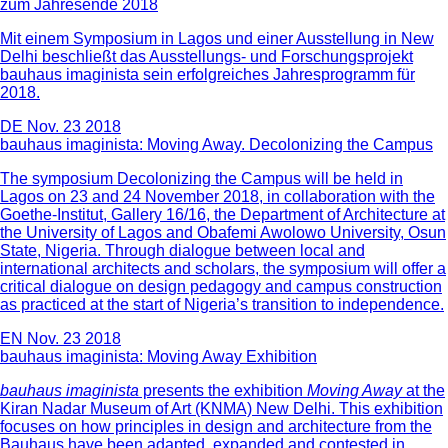
zum Jahresende 2018
Mit einem Symposium in Lagos und einer Ausstellung in New
Delhi beschließt das Ausstellungs- und Forschungsprojekt
bauhaus imaginista sein erfolgreiches Jahresprogramm für
2018.
DE
Nov. 23 2018
bauhaus imaginista: Moving Away. Decolonizing the Campus
The symposium Decolonizing the Campus will be held in
Lagos on 23 and 24 November 2018, in collaboration with the
Goethe-Institut, Gallery 16/16, the Department of Architecture at
the University of Lagos and Obafemi Awolowo University, Osun
State, Nigeria. Through dialogue between local and
international architects and scholars, the symposium will offer a
critical dialogue on design pedagogy and campus construction
as practiced at the start of Nigeria’s transition to independence.
EN
Nov. 23 2018
bauhaus imaginista: Moving Away Exhibition
bauhaus imaginista
presents the exhibition
Moving Away
at the
Kiran Nadar Museum of Art (KNMA) New Delhi. This exhibition
focuses on how principles in design and architecture from the
Bauhaus have been adapted, expanded and contested in