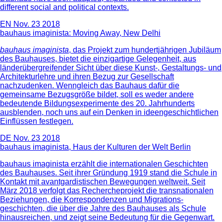
different social and political contexts.
EN
Nov. 23 2018
bauhaus imaginista: Moving Away, New Delhi
bauhaus imaginista
, das Projekt zum hundertjährigen Jubiläum
des Bauhauses, bietet die einzigartige Gelegenheit, aus
länderübergreifender Sicht über diese Kunst-, Gestaltungs- und
Architekturlehre und ihren Bezug zur Gesellschaft
nachzudenken. Wenngleich das Bauhaus dafür die
gemeinsame Bezugsgröße bildet, soll es weder andere
bedeutende Bildungsexperimente des 20. Jahrhunderts
ausblenden, noch uns auf ein Denken in ideengeschichtlichen
Einflüssen festlegen.
DE
Nov. 23 2018
bauhaus imaginista, Haus der Kulturen der Welt Berlin
bauhaus imaginista erzählt die internationalen Geschichten
des Bauhauses. Seit ihrer Gründung 1919 stand die Schule in
Kontakt mit avantgardistischen Bewegungen weltweit. Seit
März 2018 verfolgt das Rechercheprojekt die transnationalen
Beziehungen, die Korrespondenzen und Migrations-
geschichten, die über die Jahre des Bauhauses als Schule
hinausreichen, und zeigt seine Bedeutung für die Gegenwart.