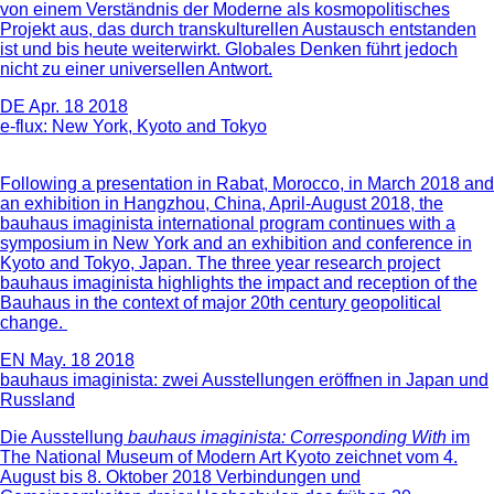
von einem Verständnis der Moderne als kosmopolitisches
Projekt aus, das durch transkulturellen Austausch entstanden
ist und bis heute weiterwirkt. Globales Denken führt jedoch
nicht zu einer universellen Antwort.
DE
Apr. 18 2018
e-flux: New York, Kyoto and Tokyo
Following a presentation in Rabat, Morocco, in March 2018 and
an exhibition in Hangzhou, China, April-August 2018, the
bauhaus imaginista international program continues with a
symposium in New York and an exhibition and conference in
Kyoto and Tokyo, Japan. The three year research project
bauhaus imaginista highlights the impact and reception of the
Bauhaus in the context of major 20th century geopolitical
change.
EN
May. 18 2018
bauhaus imaginista: zwei Ausstellungen eröffnen in Japan und
Russland
Die Ausstellung
bauhaus imaginista: Corresponding With
im
The National Museum of Modern Art Kyoto zeichnet vom 4.
August bis 8. Oktober 2018 Verbindungen und