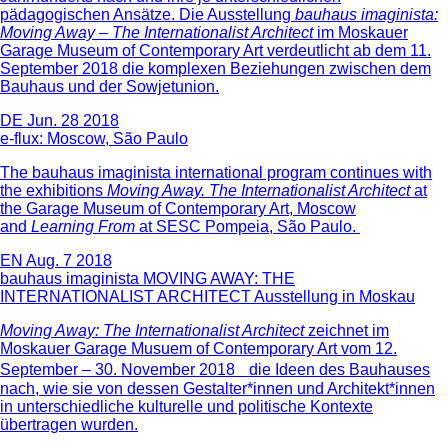
pädagogischen Ansätze. Die Ausstellung
bauhaus imaginista:
Moving Away – The Internationalist Architect
im Moskauer
Garage Museum of Contemporary Art verdeutlicht ab dem 11.
September 2018 die komplexen Beziehungen zwischen dem
Bauhaus und der Sowjetunion.
DE
Jun. 28 2018
e-flux: Moscow, São Paulo
The bauhaus imaginista international program continues with
the exhibitions
Moving Away. The Internationalist Architect
at
the Garage Museum of Contemporary Art, Moscow
and
Learning From
at SESC Pompeia, São Paulo.
EN
Aug. 7 2018
bauhaus imaginista MOVING AWAY: THE
INTERNATIONALIST ARCHITECT Ausstellung in Moskau
Moving Away: The Internationalist Architect
zeichnet im
Moskauer Garage Musuem of Contemporary Art vom 12.
September – 30. November 2018 die Ideen des Bauhauses
nach, wie sie von dessen Gestalter*innen und Architekt*innen
in unterschiedliche kulturelle und politische Kontexte
übertragen wurden.