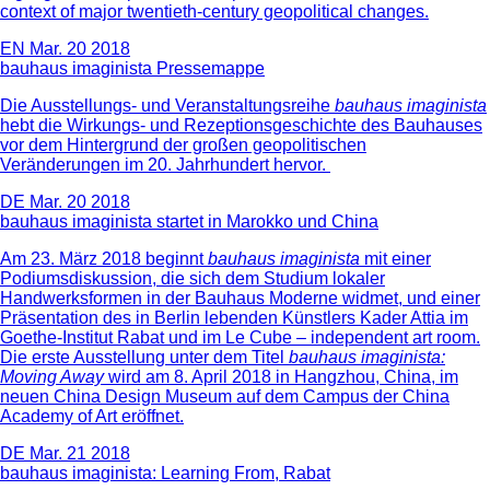
context of major twentieth-century geopolitical changes.
EN
Mar. 20 2018
bauhaus imaginista Pressemappe
Die Ausstellungs- und Veranstaltungsreihe
bauhaus imaginista
hebt die Wirkungs- und Rezeptionsgeschichte des Bauhauses
vor dem Hintergrund der großen geopolitischen
Veränderungen im 20. Jahrhundert hervor.
DE
Mar. 20 2018
bauhaus imaginista startet in Marokko und China
Am 23. März 2018 beginnt
bauhaus imaginista
mit einer
Podiumsdiskussion, die sich dem Studium lokaler
Handwerksformen in der Bauhaus Moderne widmet, und einer
Präsentation des in Berlin lebenden Künstlers Kader Attia im
Goethe-Institut Rabat und im Le Cube – independent art room.
Die erste Ausstellung unter dem Titel
bauhaus imaginista:
Moving Away
wird am 8. April 2018 in Hangzhou, China, im
neuen China Design Museum auf dem Campus der China
Academy of Art eröffnet.
DE
Mar. 21 2018
bauhaus imaginista: Learning From, Rabat