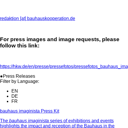
redaktion [​at​] bauhauskooperation.de
For press images and image requests, please
follow this link:
https://hkw.de/en/presse/pressefotos/pressefotos_bauhaus_ima
●Press Releases
Filter by Language:
EN
DE
FR
bauhaus imaginista Press Kit
The
bauhaus imaginista
series of exhibitions and events
highlights the impact and reception of the Bauhaus in the