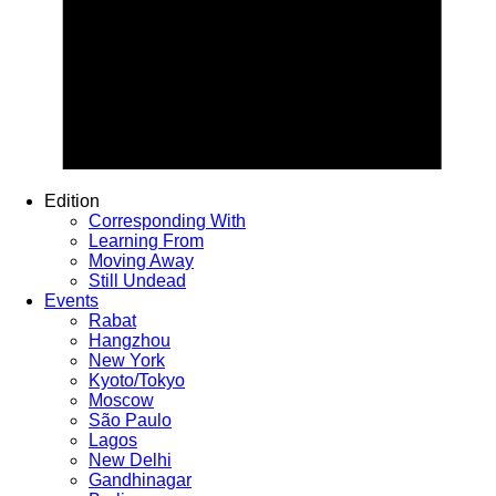
Edition
Corresponding With
Learning From
Moving Away
Still Undead
Events
Rabat
Hangzhou
New York
Kyoto/Tokyo
Moscow
São Paulo
Lagos
New Delhi
Gandhinagar