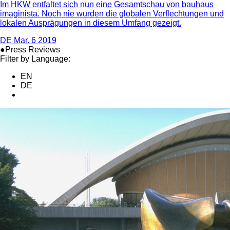
Im HKW entfaltet sich nun eine Gesamtschau von bauhaus
imaginista. Noch nie wurden die globalen Verflechtungen und
lokalen Ausprägungen in diesem Umfang gezeigt.
DE
Mar. 6 2019
●Press Reviews
Filter by Language:
EN
DE