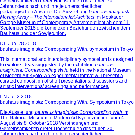
Gemeinsamkeiten dreier Hochschulen des frühen 20.
Jahrhunderts nach und ihre je unterschiedlichen
pädagogischen Ansätze. Die Ausstellung
bauhaus imaginista:
Moving Away – The Internationalist Architect
im Moskauer
Garage Museum of Contemporary Art verdeutlicht ab dem 11.
September 2018 die komplexen Beziehungen zwischen dem
Bauhaus und der Sowjetunion.
DE
Jun. 28 2018
bauhaus imaginista: Corresponding With, symposium in Tokyo
This international and interdisciplinary symposium is designed
to explore ideas suggested by the exhibition
bauhaus
imaginista: Corresponding With
, held in the National Museum
of Modern Art Kyoto. An experimental format will present a
curated composition of short presentations, discussions and
artistic interventions/ screenings and performances.
EN
Jul. 2 2018
bauhaus imaginista: Corresponding With, Symposium in Tokyo
Die Ausstellung
bauhaus imaginista: Corresponding With
im
The National Museum of Modern Art Kyoto zeichnet vom 4.
August bis 8. Oktober 2018 Verbindungen und
Gemeinsamkeiten dreier Hochschulen des frühen 20.
Jahrhunderts nach und ihre je unterschiedlichen