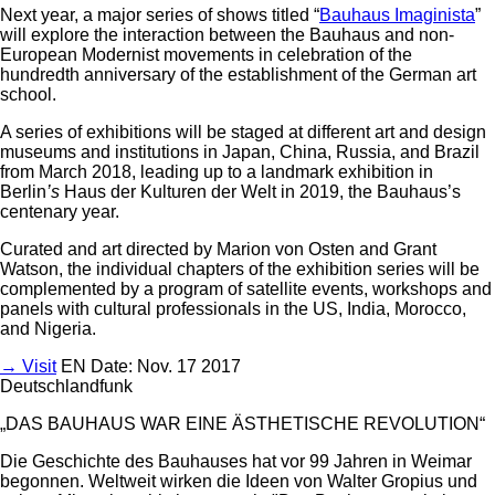
Next year, a major series of shows titled “
Bauhaus Imaginista
”
will explore the interaction between the Bauhaus and non-
European Modernist movements in celebration of the
hundredth anniversary of the establishment of the German art
school.
A series of exhibitions will be staged at different art and design
museums and institutions in Japan, China, Russia, and Brazil
from March 2018, leading up to a landmark exhibition in
Berlin
’s
Haus der Kulturen der Welt in 2019, the Bauhaus’s
centenary year.
Curated and art directed by Marion von Osten and Grant
Watson, the individual chapters of the exhibition series will be
complemented by a program of satellite events, workshops and
panels with cultural professionals in the US, India, Morocco,
and Nigeria.
→ Visit
EN
Date: Nov. 17 2017
Deutschlandfunk
„DAS BAUHAUS WAR EINE ÄSTHETISCHE REVOLUTION“
Die Geschichte des Bauhauses hat vor 99 Jahren in Weimar
begonnen. Weltweit wirken die Ideen von Walter Gropius und