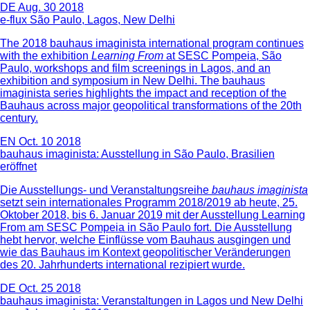
DE
Aug. 30 2018
e-flux São Paulo, Lagos, New Delhi
The 2018 bauhaus imaginista
international program continues
with the exhibition
Learning From
at SESC Pompeia, São
Paulo, workshops and film screenings in Lagos, and an
exhibition and symposium in New Delhi. The bauhaus
imaginista series highlights the impact and reception of the
Bauhaus across major geopolitical transformations of the 20th
century.
EN
Oct. 10 2018
bauhaus imaginista: Ausstellung in São Paulo, Brasilien
eröffnet
Die Ausstellungs- und Veranstaltungsreihe
bauhaus imaginista
setzt sein internationales Programm 2018/2019 ab heute, 25.
Oktober 2018, bis 6. Januar 2019 mit der Ausstellung Learning
From am SESC Pompeia in São Paulo fort. Die Ausstellung
hebt hervor, welche Einflüsse vom Bauhaus ausgingen und
wie das Bauhaus im Kontext geopolitischer Veränderungen
des 20. Jahrhunderts international rezipiert wurde.
DE
Oct. 25 2018
bauhaus imaginista: Veranstaltungen in Lagos und New Delhi